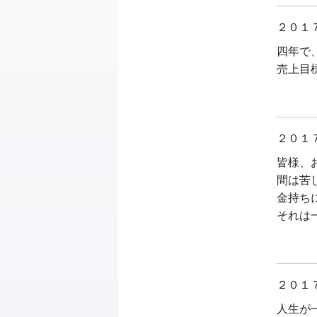
２０１
四年で
売上目
２０１
皆様、
間は苦
金持ち
それは
２０１
人生が