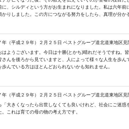
前に、シルディという方がお生まれになりました。私は六年前
預かりしました。この方につながる努力をしたら、真理が分か
７年（平成２９年）２月２５日 ベストグループ道北道東地区見
おはようございます。今日は十勝(とかち)晴れだそうですね。
皆さんを後ろから見ていますと、人によって様々な人生を歩ん
を歩んでいる方はほとんどおられないかも知れません。
７年（平成２９年）２月２５日 ベストグループ道北道東地区見
ら「大きくなったら出世しなくても良いけれど、社会にご迷惑
た。これは育ての母の物の考え方です。