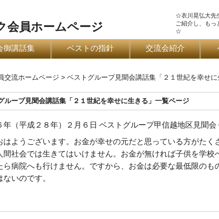
☆衣川晃弘大先
ご紹介し、もっ
ク会員ホームページ
☆
会御講話集
ベストの指針
交流会紹介
会員交流ホームページ
>
ベストグループ見聞会講話集「２１世紀を幸せに
グループ見聞会講話集「２１世紀を幸せに生きる」一覧ページ
６年（平成２８年）２月６日 ベストグループ甲信越地区見聞会 
おはようございます。お金が幸せの元だと思っている方がたく
人間社会では生きてはいけません。お金が無ければ子供を学校
たら病院へも行けません。ですから、お金は必要な最低限のも
はないのです。