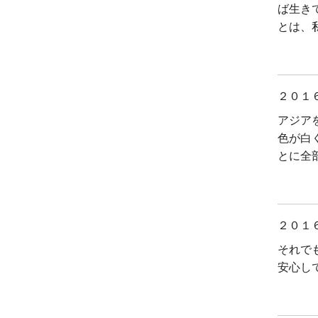
ば生き
とは、
２０１
アジア
色が白
とに全
２０１
それで
安心し