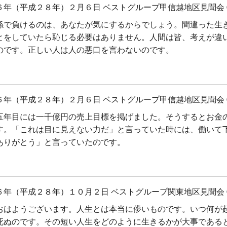
６年（平成２８年）２月６日 ベストグループ甲信越地区見聞会 
係で負けるのは、あなたが気にするからでしょう。間違った生
とをしていたら恥じる必要はありません。人間は皆、考えが違
のです。正しい人は人の悪口を言わないのです。
６年（平成２８年）２月６日 ベストグループ甲信越地区見聞会 
五年目には一千億円の売上目標を掲げました。そうするとお金
す。「これは目に見えない力だ」と言っていた時には、働いて
ありがとう」と言っていたのです。
６年（平成２８年）１０月２日 ベストグループ関東地区見聞会 
おはようございます。人生とは本当に儚いものです。いつ何が
死ぬのです。その短い人生をどのように生きるかが大事である