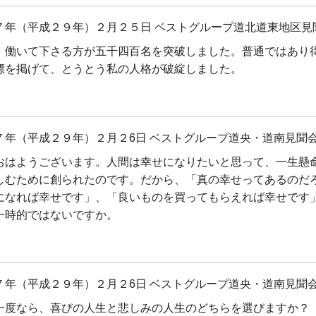
７年（平成２９年）２月２５日 ベストグループ道北道東地区見
、働いて下さる方が五千四百名を突破しました。普通ではあり
標を掲げて、とうとう私の人格が破綻しました。
７年（平成２９年）２月２6日 ベストグループ道央・道南見聞会
おはようございます。人間は幸せになりたいと思って、一生懸
しむために創られたのです。だから、「真の幸せってあるのだ
になれば幸せです」、「良いものを買ってもらえれば幸せです
一時的ではないですか。
７年（平成２９年）２月２6日 ベストグループ道央・道南見聞会
一度なら、喜びの人生と悲しみの人生のどちらを選びますか？