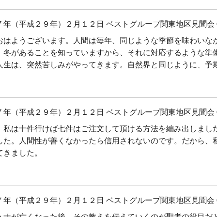
７年（平成２９年）２月１２日 ベストグループ関東地区見聞会 
おはようございます。人間は毎年、同じような季節を味わいな
、冬があることを知っていますから、それに対応するような準
人生は、突然苦しみがやってきます。自然界と同じように、予
７年（平成２９年）２月１２日 ベストグループ関東地区見聞会 
、私は十件行けば七件はご注文して頂ける方法を編み出しまし
した。人間性が善くなかったら信用されないのです。だから、
てきました。
７年（平成２９年）２月１２日 ベストグループ関東地区見聞会 
ュナが亡くなった後、その教えを伝えていくのが聖者の役目だ