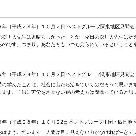
６年（平成２８年）１０月２日 ベストグループ関東地区見聞会 
の衣川大先生は素晴らしかった」とか「今日の衣川大先生は冴
るのです。つまり、あなた方もいつも見られているということ
６年（平成２８年）１０月２日 ベストグループ関東地区見聞会 
時に学んだことは、社会に出たら活きていくのだろうと思いま
れます。子供に苦労をさせない親の考え方は間違っていると思
６年（平成２８年）１０月２2日 ベストグループ中国・四国地区
おはようございます。人間は目に見えない力がなければ生きて