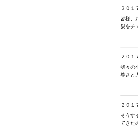
２０１
皆様、
親をチ
２０１
我々の
尊さと
２０１
そうす
てきた