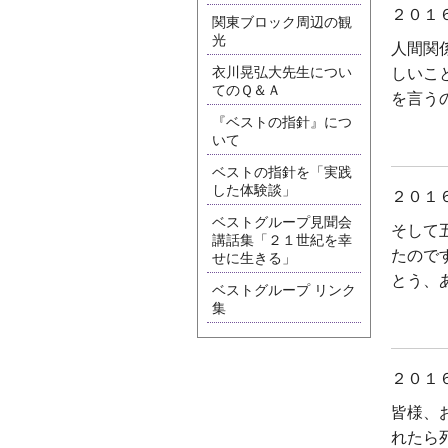
２０１
関東ブロック周辺の観
光
人間関
衣川晃弘大先生につい
しいこ
てのＱ＆Ａ
を言う
『ベストの指針』につ
いて
ベストの指針を「実践
した体験談」
２０１
ベストグループ見聞会
そして
講話集「２１世紀を幸
たので
せに生きる」
とう、
ベストグループ リンク
集
２０１
皆様、
れたら