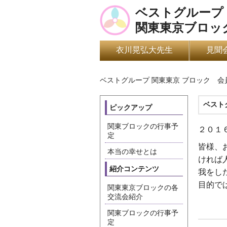
ベストグループ
関東東京ブロッ
衣川晃弘大先生
見聞
ベストグループ 関東東京 ブロック 
ベスト
ピックアップ
関東ブロックの行事予
２０１
定
皆様、
本当の幸せとは
ければ
紹介コンテンツ
我をし
目的で
関東東京ブロックの各
交流会紹介
関東ブロックの行事予
定