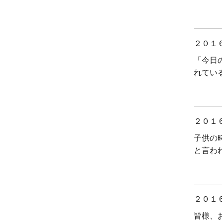
２０１
「今日
れてい
２０１
子供の
と言わ
２０１
皆様、