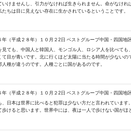
ていけませんし、引力がなければ生きられません。命がなけれ
私たちは目に見えない存在に生かされているということです。
６年（平成２８年）１０月２2日 ベストグループ中国・四国地区
を見ても、中国人と韓国人、モンゴル人、ロシア人を比べても
くて目が青いです。北に行くほど太陽に当たる時間が少ないの
部人種が違うのです。人種ごとに国があるのです。
６年（平成２８年）１０月２2日 ベストグループ中国・四国地区
も、日本は世界に比べると犯罪は少ない方だと言われています
て歩けると思います。世界中には、夜は一人で歩けない国がほ