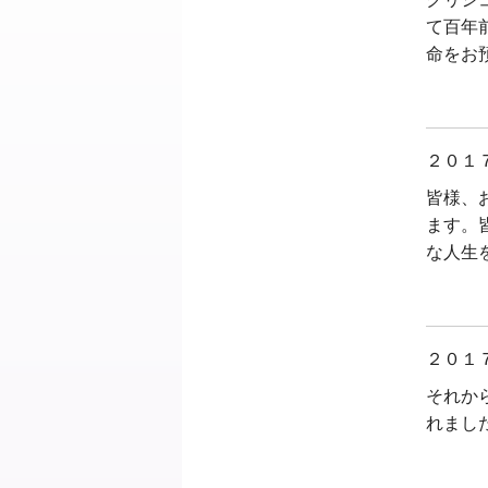
て百年
命をお
２０１
皆様、
ます。
な人生
２０１
それか
れまし